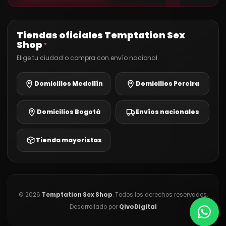
Tiendas oficiales Temptation Sex
Shop
®
Elige tu ciudad o compra con envío nacional.
Domicilios Medellín
Domicilios Pereira
Domicilios Bogotá
Envíos nacionales
Tienda mayoristas
©
2026
Temptation Sex Shop
. Todos los derechos reservados.
Desarrollado por
QivoDigital