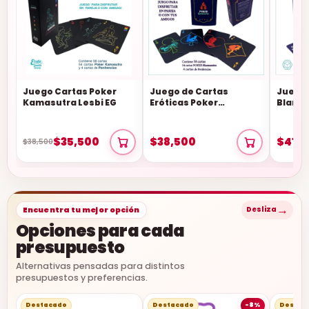
Juego Cartas Poker
Juego de Cartas
Juego 
Kamasutra Lesbi EG
Eróticas Poker
Blanc
Kamasutra
$35,500
$38,500
$41,9
$38,500
→
Encuentra tu mejor opción
Desliza
Opciones para cada
presupuesto
Alternativas pensadas para distintos
presupuestos y preferencias.
Destacado
Destacado
-8%
Destac