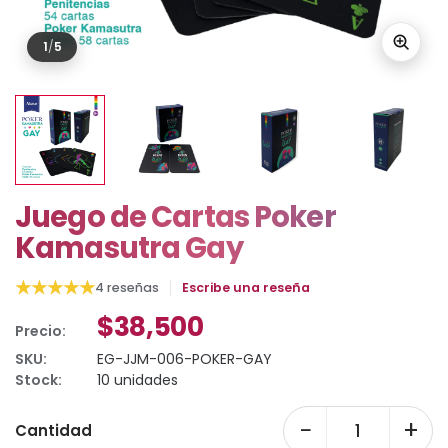
1
/
5
Juego de Cartas Poker
Kamasutra Gay
★
★
★
★
★
4 reseñas
Escribe una reseña
$38,500
Precio:
SKU:
EG-JJM-006-POKER-GAY
Stock:
10 unidades
−
+
Cantidad