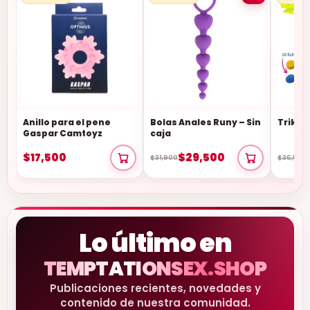
Anillo para el pene
Bolas Anales Runy – Sin
Triki 
Gaspar Camtoyz
caja
$17,500
$29,500
$31,900
$36,500
Lo último en
TEMPTATIONSEX.SHOP
Publicaciones recientes, novedades y
contenido de nuestra comunidad.