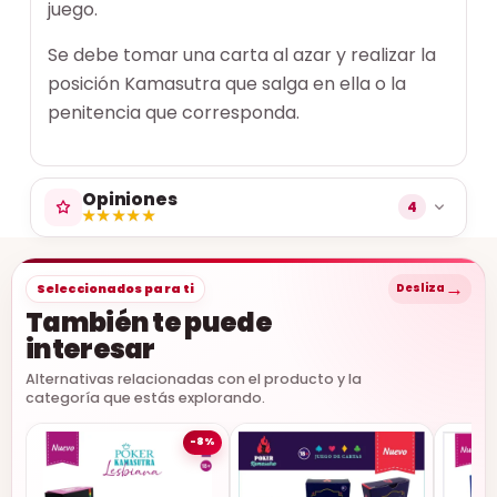
juego.
Se debe tomar una carta al azar y realizar la
posición Kamasutra que salga en ella o la
penitencia que corresponda.
Opiniones
4
★★★★★
★★★★★
→
Seleccionados para ti
Desliza
También te puede
interesar
Alternativas relacionadas con el producto y la
categoría que estás explorando.
-8%