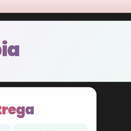
ia
trega