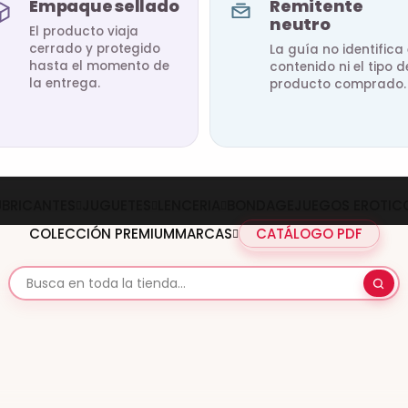
Empaque sellado
Remitente
neutro
El producto viaja
cerrado y protegido
La guía no identifica 
hasta el momento de
contenido ni el tipo d
la entrega.
producto comprado.
UBRICANTES
JUGUETES
LENCERIA
BONDAGE
JUEGOS EROTIC
COLECCIÓN PREMIUM
MARCAS
CATÁLOGO PDF