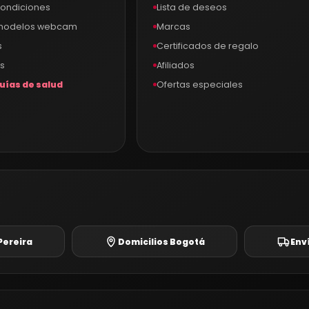
condiciones
Lista de deseos
 modelos webcam
Marcas
s
Certificados de regalo
s
Afiliados
uías de salud
Ofertas especiales
®
Pereira
Domicilios Bogotá
Env