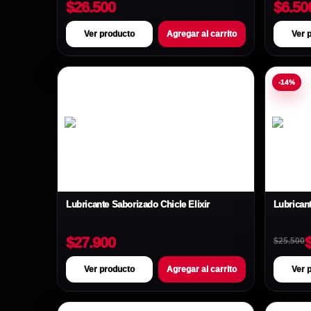
$26.500
$6.50
Ver producto
Agregar al carrito
Ver 
-14%
Lubricante Saborizado Chicle Elixir
Lubrican
$27.900
$25.500
Ver producto
Agregar al carrito
Ver 