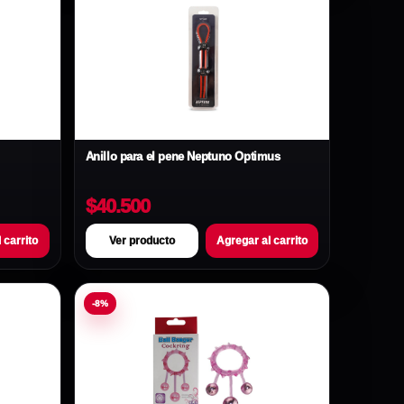
Anillo para el pene Neptuno Optimus
$40.500
 carrito
Ver producto
Agregar al carrito
-8%