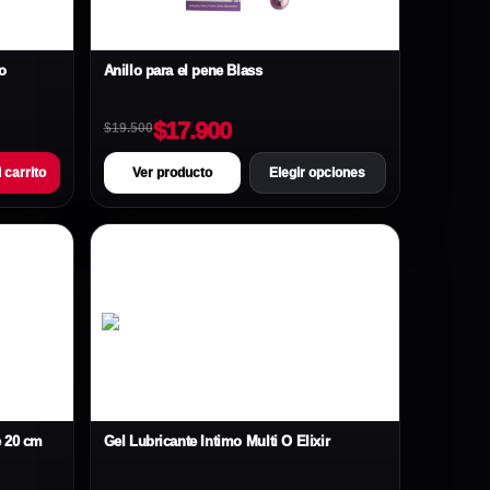
o
Anillo para el pene Blass
$17.900
$19.500
 carrito
Ver producto
Elegir opciones
e 20 cm
Gel Lubricante Íntimo Multi O Elixir