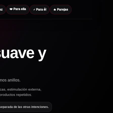
❤️ Para ella
ez
♂ Para él
🔥 Parejas
suave y
nos anillos.
cas, estimulación externa,
 productos repetidos.
separada de las otras intenciones.