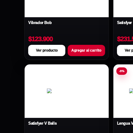
Vibrador Bob
Satisfyer
$123.900
$231.
Ver producto
Agregar al carrito
Ver 
-9%
Satisfyer V Balls
Lengua V