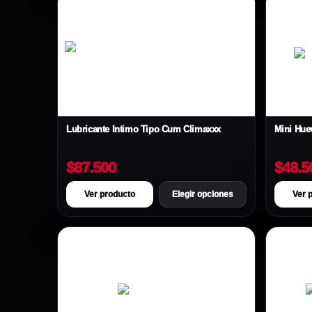
Lubricante Íntimo Tipo Cum Climaxxx
Mini Hue
$87.500
$48.5
Ver producto
Elegir opciones
Ver 