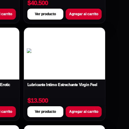
$40.500
 carrito
Ver producto
Agregar al carrito
Erotic
Lubricante Íntimo Estrechante Virgin Feel
$13.500
 carrito
Ver producto
Agregar al carrito