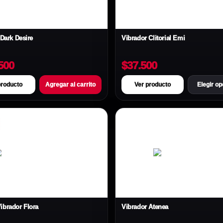
 Dark Desire
Vibrador Clitorial Emi
500
$37.500
producto
Agregar al carrito
Ver producto
Elegir o
ibrador Flora
Vibrador Atenea