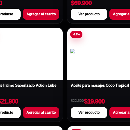
0
$69.900
producto
Agregar al carrito
Ver producto
Agregar al
-12%
te Íntimo Saborizado Action Lube
Aceite para masajes Coco Tropical 
$21.900
$19.900
$22.500
producto
Agregar al carrito
Ver producto
Agregar al