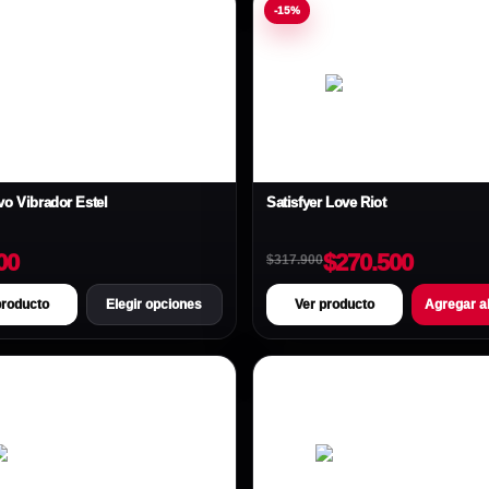
-15%
vo Vibrador Estel
Satisfyer Love Riot
00
$270.500
$317.900
producto
Elegir opciones
Ver producto
Agregar al