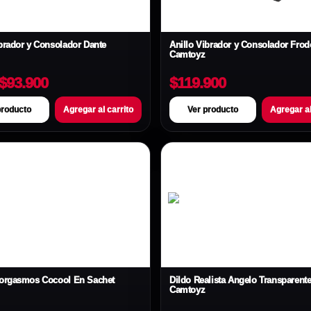
ibrador y Consolador Dante
Anillo Vibrador y Consolador Frod
Camtoyz
$93.900
$119.900
producto
Agregar al carrito
Ver producto
Agregar al
iorgasmos Cocool En Sachet
Dildo Realista Angelo Transparent
Camtoyz