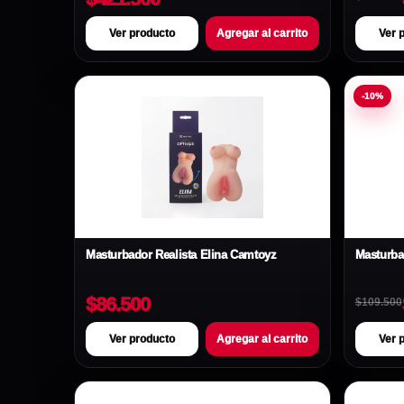
Ver producto
Agregar al carrito
Ver 
-10%
Masturbador Realista Elina Camtoyz
Masturba
$86.500
$109.500
Ver producto
Agregar al carrito
Ver 