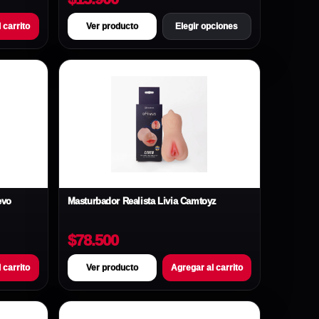
 carrito
Ver producto
Elegir opciones
evo
Masturbador Realista Livia Camtoyz
$78.500
 carrito
Ver producto
Agregar al carrito