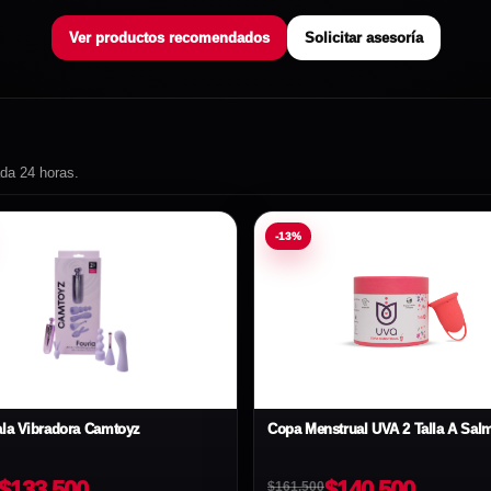
Ver productos recomendados
Solicitar asesoría
ada 24 horas.
-13%
ala Vibradora Camtoyz
Copa Menstrual UVA 2 Talla A Sal
$133.500
$140.500
$161.500