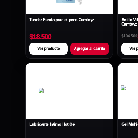
Tunder Funda para el pene Camtoyz
Anillo V
Camtoyz
$18.500
$104.500
Ver producto
Agregar al carrito
Ver 
Lubricante Íntimo Hot Gel
Gel Mult