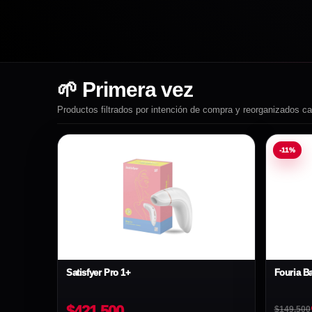
🌱 Primera vez
Productos filtrados por intención de compra y reorganizados c
-11%
Satisfyer Pro 1+
Fouria B
$421.500
$149.500