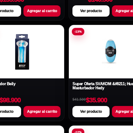
producto
Agregar al carrito
Ver producto
Agregar al
-13%
dor Beily
Super Oferta SVAKOM &#8211; Hu
Masturbador Hedy
$98.900
$35.900
$41.500
producto
Agregar al carrito
Ver producto
Agregar al
-12%