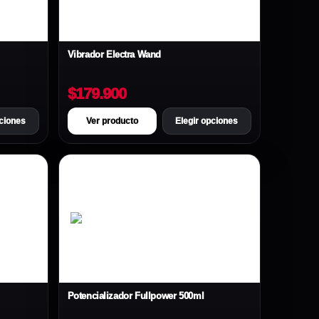
Vibrador Electra Wand
$179.900
pciones
Ver producto
Elegir opciones
Potencializador Fullpower 500ml