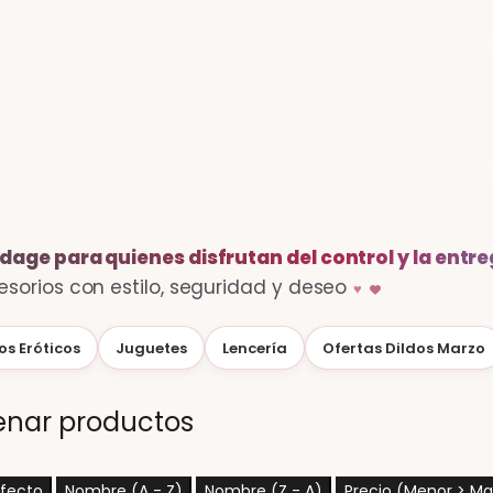
age para quienes disfrutan del control y la entre
sorios con estilo, seguridad y deseo
♥
s Eróticos
Juguetes
Lencería
Ofertas Dildos Marzo
enar productos
efecto
Nombre (A - Z)
Nombre (Z - A)
Precio (Menor > Ma