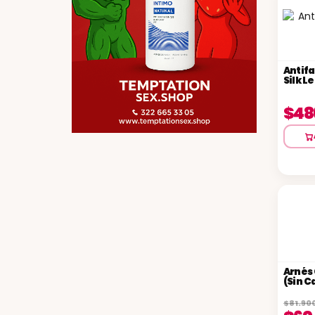
Antifa
Silk Le
$48
Arnés 
(Sin C
$81.90