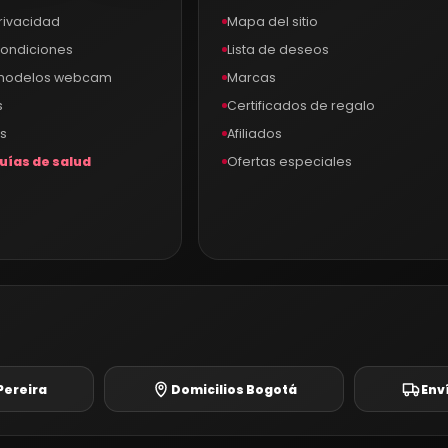
privacidad
Mapa del sitio
condiciones
Lista de deseos
 modelos webcam
Marcas
s
Certificados de regalo
s
Afiliados
uías de salud
Ofertas especiales
®
Pereira
Domicilios Bogotá
Env