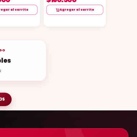
egar al carrito
Agregar al carrito
OGO
bles
i
OS