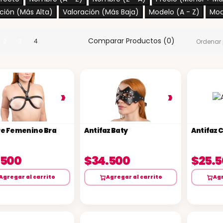
ción (Más Alta)
Valoración (Más Baja)
Modelo (A - Z)
Mod
Comparar Productos (0)
2
3
4
Ordenar 
›
›
e Femenino Bra
Antifaz Baty
Antifaz 
.500
$34.500
$25.
Agregar al carrito
Agregar al carrito
Agr