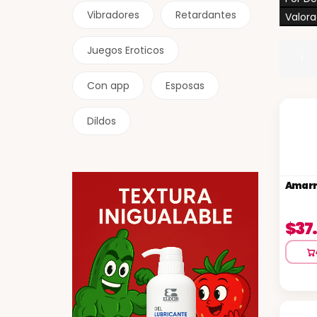
Vibradores
Retardantes
Valora
Juegos Eroticos
1
Con app
Esposas
Dildos
Amarr
$37