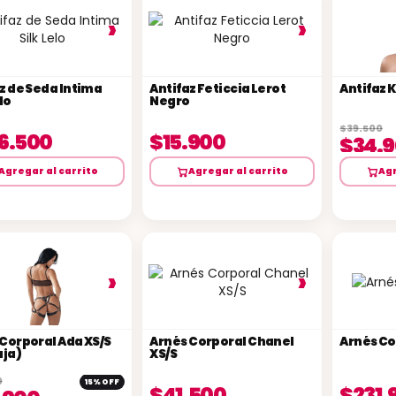
›
›
z de Seda Intima
Antifaz Feticcia Lerot
Antifaz 
lo
Negro
$39.500
6.500
$15.900
$34.
Agregar al carrito
Agregar al carrito
Agr
›
›
Corporal Ada XS/S
Arnés Corporal Chanel
Arnés Co
aja)
XS/S
0
15% OFF
$41.500
$231.