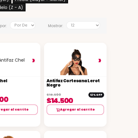
elo (Z - A)
por:
Mostrar:
›
›
Chel
Antifaz Cortesana Lerot
Negro
$16.500
12% OFF
500
$14.500
egar al carrito
Agregar al carrito