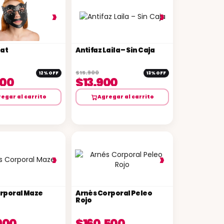
›
›
Kat
Antifaz Laila – Sin Caja
$15.900
12% OFF
13% OFF
900
$13.900
egar al carrito
Agregar al carrito
›
›
rporal Maze
Arnés Corporal Peleo
Rojo
900
$160.500