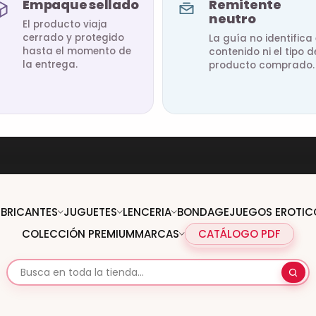
Empaque sellado
Remitente
neutro
El producto viaja
cerrado y protegido
La guía no identifica 
hasta el momento de
contenido ni el tipo d
la entrega.
producto comprado.
UBRICANTES
JUGUETES
LENCERIA
BONDAGE
JUEGOS EROTIC
COLECCIÓN PREMIUM
MARCAS
CATÁLOGO PDF