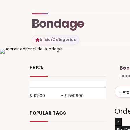
Bondage
Inicio
/
Categorías
PRICE
Bond
acce
Juego
$
-
$
Ord
POPULAR TAGS
×
Por D