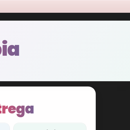
ia
trega