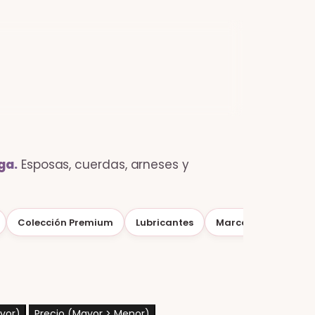
ga.
Esposas, cuerdas, arneses y
Colección Premium
Lubricantes
Marcas
yor)
Precio (Mayor > Menor)