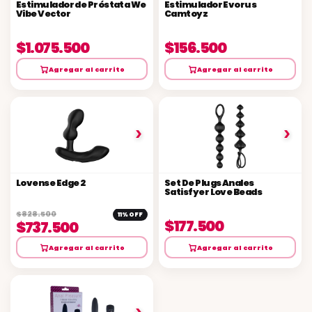
Estimulador de Próstata We
Estimulador Evorus
Vibe Vector
Camtoyz
$1.075.500
$156.500
Agregar al carrito
Agregar al carrito
›
›
Lovense Edge 2
Set De Plugs Anales
Satisfyer Love Beads
$828.500
11% OFF
$177.500
$737.500
Agregar al carrito
Agregar al carrito
›