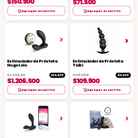
$150.900
$71.500
Agregar al carrito
Agregar al carrito
›
›
Estimulador de Próstata
Estimulador de Próstata
Hugo Lelo
Taiki
$1.402.900
$119.500
14% OFF
8% OFF
$1.206.500
$109.900
Agregar al carrito
Agregar al carrito
›
›