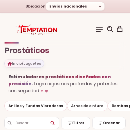
Envíos nacionales
Ubicación
Prostáticos
Inicio
/
Juguetes
Estimuladores prostáticos diseñados con
precisión.
Logra orgasmos profundos y potentes
con seguridad
♥
Anillos y Fundas Vibradoras
Arnes de cintura
Bombas p
Filtrar
Ordenar