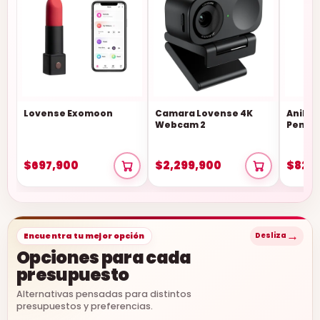
Lovense Exomoon
Camara Lovense 4K
Anillo 
Webcam 2
Pene 
$697,900
$2,299,900
$828
→
Encuentra tu mejor opción
Desliza
Opciones para cada
presupuesto
Alternativas pensadas para distintos
presupuestos y preferencias.