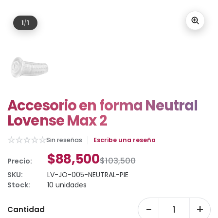
1
/
1
Accesorio en forma Neutral
Lovense Max 2
☆
☆
☆
☆
☆
Sin reseñas
Escribe una reseña
$88,500
$103,500
Precio:
SKU:
LV-JO-005-NEUTRAL-PIE
Stock:
10 unidades
−
+
Cantidad