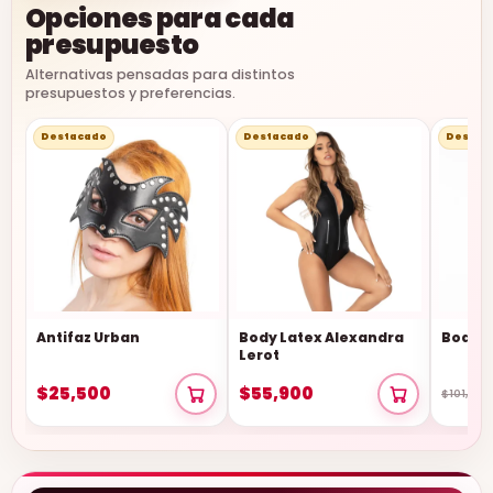
Opciones para cada
presupuesto
Alternativas pensadas para distintos
presupuestos y preferencias.
Destacado
Destacado
Destac
Antifaz Urban
Body Latex Alexandra
Body T
Lerot
$25,500
$55,900
$101,900