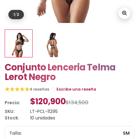
1
/
2
Conjunto Lenceria Telma
Lerot Negro
★
★
★
★
★
4 reseñas
Escribe una reseña
$120,900
$134,500
Precio:
SKU:
LT-PCL-11295
Stock:
10 unidades
Talla:
SM