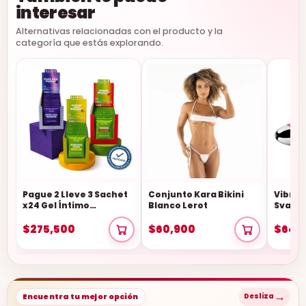
interesar
Alternativas relacionadas con el producto y la
categoría que estás explorando.
Pague 2 Lleve 3 Sachet
Conjunto Kara Bikini
Vibrad
x24 Gel Íntimo
Blanco Lerot
Svako
Saborizado Elixir
$275,500
$60,900
$645
→
Encuentra tu mejor opción
Desliza