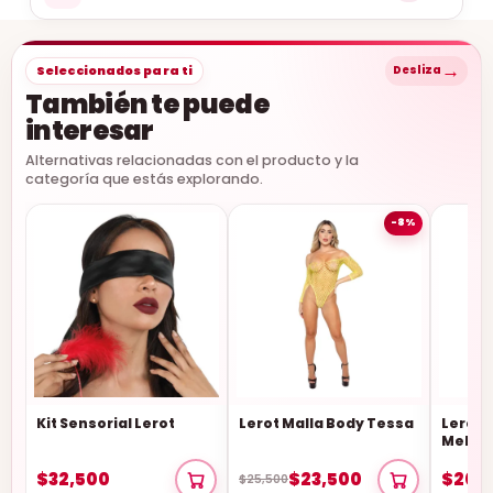
→
Seleccionados para ti
Desliza
También te puede
interesar
Alternativas relacionadas con el producto y la
categoría que estás explorando.
-8%
Kit Sensorial Lerot
Lerot Malla Body Tessa
Lerot 
Melan
$32,500
$23,500
$20,
$25,500