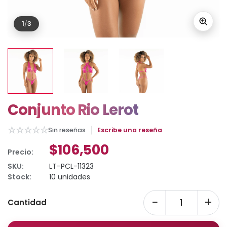
1
/
3
Conjunto Rio Lerot
☆
☆
☆
☆
☆
Sin reseñas
Escribe una reseña
$106,500
Precio:
SKU:
LT-PCL-11323
Stock:
10 unidades
−
+
Cantidad