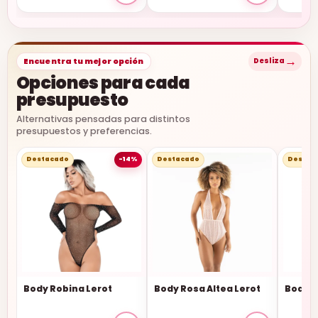
→
Encuentra tu mejor opción
Desliza
Opciones para cada
presupuesto
Alternativas pensadas para distintos
presupuestos y preferencias.
Destacado
-14%
Destacado
Destac
Body Robina Lerot
Body Rosa Altea Lerot
Body T