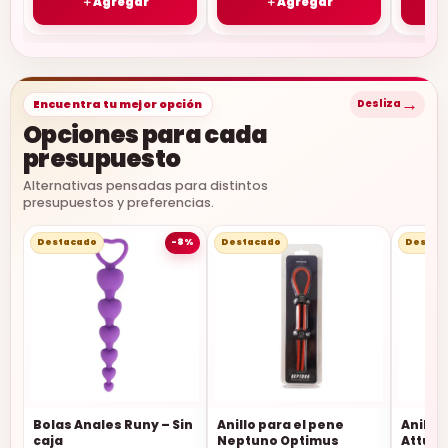
＋
Agregar
＋
Agregar
→
Encuentra tu mejor opción
Desliza
Opciones para cada
presupuesto
Alternativas pensadas para distintos
presupuestos y preferencias.
Destacado
-8%
Destacado
Destac
Bolas Anales Runy – Sin
Anillo para el pene
Anillo 
caja
Neptuno Optimus
Attum