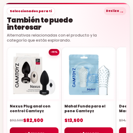
→
Seleccionados para ti
Desliza
También te puede
interesar
Alternativas relacionadas con el producto y la
categoría que estás explorando.
-11%
Nexus Plug anal con
Mahal Funda para el
DeepS
control Camtoyz
pene Camtoyz
Mastu
Mascul
$82,500
$13,500
Camto
$92,500
$34,500