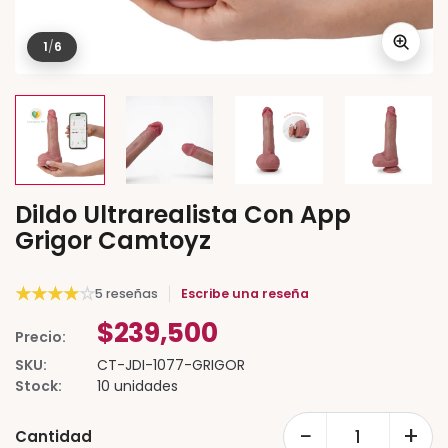
1
/
6
Dildo Ultrarealista Con App
Grigor Camtoyz
★
★
★
★
☆
5 reseñas
Escribe una reseña
$239,500
Precio:
SKU:
CT-JDI-1077-GRIGOR
Stock:
10 unidades
−
+
Cantidad