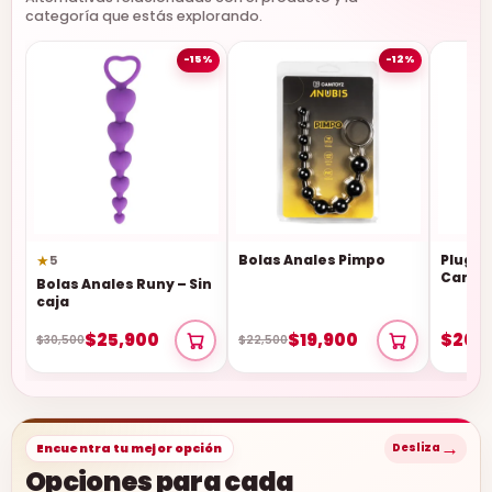
categoría que estás explorando.
-15%
-12%
★
Bolas Anales Pimpo
Plug An
5
Camto
Bolas Anales Runy – Sin
caja
$25,900
$19,900
$20,
$30,500
$22,500
→
Encuentra tu mejor opción
Desliza
Opciones para cada