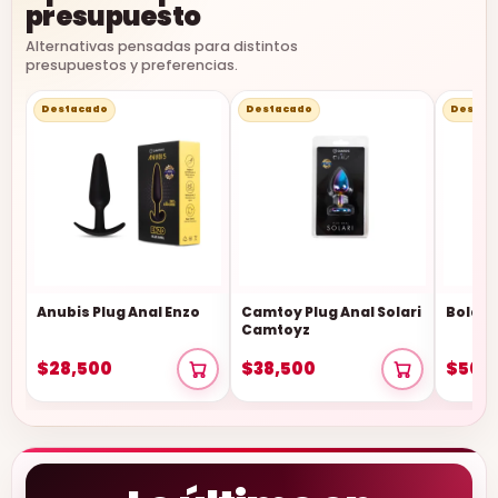
presupuesto
Alternativas pensadas para distintos
presupuestos y preferencias.
Destacado
Destacado
Destac
Anubis Plug Anal Enzo
Camtoy Plug Anal Solari
Bolas 
Camtoyz
$28,500
$38,500
$50,