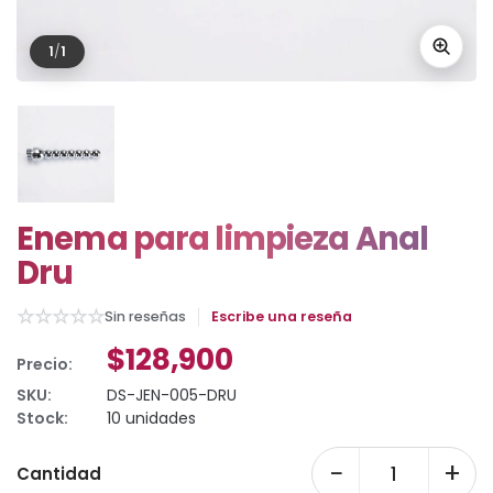
1
/
1
Enema para limpieza Anal
Dru
☆
☆
☆
☆
☆
Sin reseñas
Escribe una reseña
$128,900
Precio:
SKU:
DS-JEN-005-DRU
Stock:
10 unidades
−
+
Cantidad