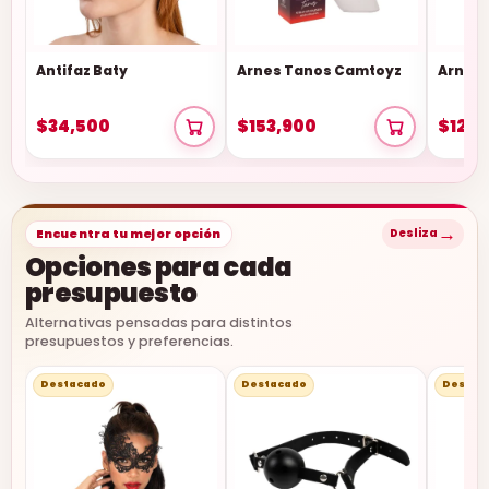
Antifaz Baty
Arnes Tanos Camtoyz
Arnes 
$34,500
$153,900
$128,
→
Encuentra tu mejor opción
Desliza
Opciones para cada
presupuesto
Alternativas pensadas para distintos
presupuestos y preferencias.
Destacado
Destacado
Destac