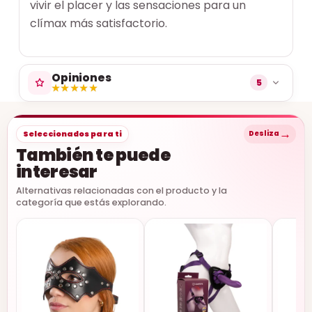
vivir el placer y las sensaciones para un
clímax más satisfactorio.
Opiniones
5
★★★★★
★★★★★
→
Seleccionados para ti
Desliza
También te puede
interesar
Alternativas relacionadas con el producto y la
categoría que estás explorando.