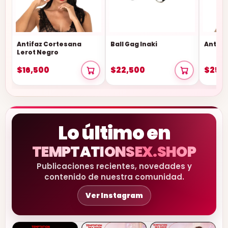
Antifaz Cortesana
Ball Gag Inaki
Antifa
Lerot Negro
$16,500
$22,500
$25,
Lo último en
TEMPTATIONSEX.SHOP
Publicaciones recientes, novedades y
contenido de nuestra comunidad.
Ver Instagram