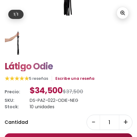
1
/
1
Látigo Odie
★
★
★
★
★
5 reseñas
Escribe una reseña
$34,500
$37,500
Precio:
SKU:
DS-PAZ-022-ODIE-NEG
Stock:
10 unidades
−
+
Cantidad