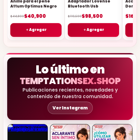
Anillo para el pene
Adaptador Lovense
Acceso
Attum Optimus Negro
Bluetooth Usb
Domi/
$40,900
$98,500
$165,
$44,900
$110,500
＋
Agregar
＋
Agregar
Lo último en
TEMPTATIONSEX.SHOP
Publicaciones recientes, novedades y
contenido de nuestra comunidad.
Ver Instagram