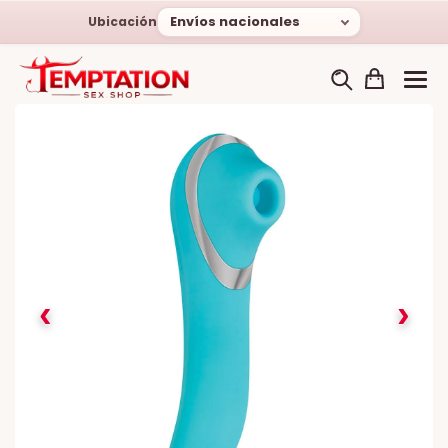
Envíos nacionales
Ubicación
‹
›