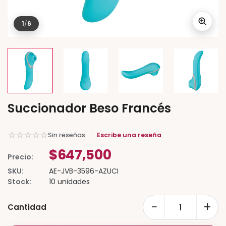
1
/
6
Succionador Beso Francés
☆
☆
☆
☆
☆
Sin reseñas
Escribe una reseña
$647,500
Precio:
SKU:
AE-JVB-3596-AZUCI
Stock:
10 unidades
−
+
Cantidad