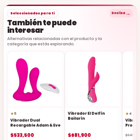
→
Seleccionados para ti
Desliza
También te puede
interesar
Alternativas relacionadas con el producto y la
categoría que estás explorando.
★
Vibrador El Delfín
★
5
4
Bailarín
Vibrador Dual
Vibrad
Recargable Adam & Eve
Profu
$533,500
$681,900
$641,50