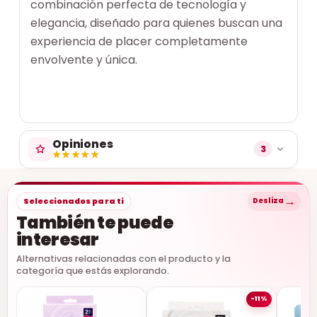
combinación perfecta de tecnología y
elegancia, diseñado para quienes buscan una
experiencia de placer completamente
envolvente y única.
Opiniones
3
★★★★★
★★★★★
→
Seleccionados para ti
Desliza
También te puede
interesar
Alternativas relacionadas con el producto y la
categoría que estás explorando.
-11%