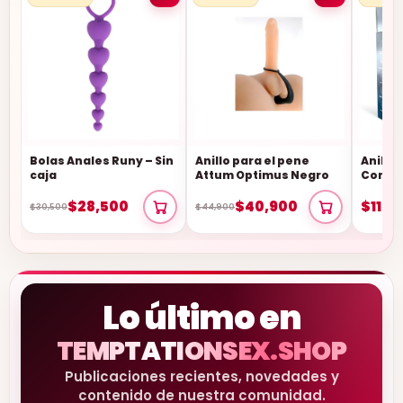
Bolas Anales Runy – Sin
Anillo para el pene
Anillo
caja
Attum Optimus Negro
Con A
$28,500
$40,900
$110,
$30,500
$44,900
Lo último en
TEMPTATIONSEX.SHOP
Publicaciones recientes, novedades y
contenido de nuestra comunidad.