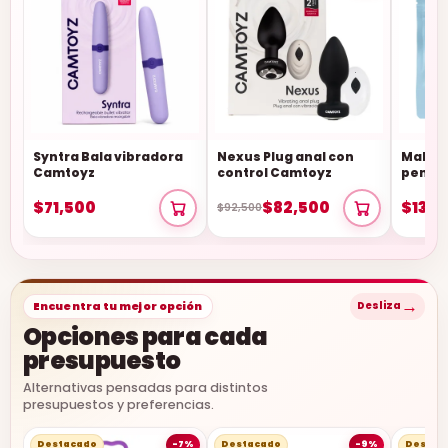
Syntra Bala vibradora
Nexus Plug anal con
Mahal 
Camtoyz
control Camtoyz
pene 
$71,500
$82,500
$13,5
$92,500
→
Encuentra tu mejor opción
Desliza
Opciones para cada
presupuesto
Alternativas pensadas para distintos
presupuestos y preferencias.
Destacado
-7%
Destacado
-9%
Destac