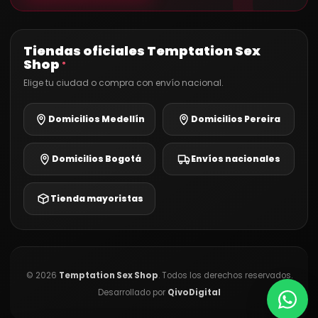
Tiendas oficiales Temptation Sex
Shop
®
Elige tu ciudad o compra con envío nacional.
Domicilios Medellín
Domicilios Pereira
Domicilios Bogotá
Envíos nacionales
Tienda mayoristas
©
2026
Temptation Sex Shop
. Todos los derechos reservados.
Desarrollado por
QivoDigital