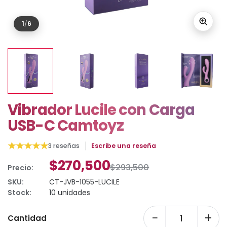
1
/
6
Vibrador Lucile con Carga
USB-C Camtoyz
★
★
★
★
★
3 reseñas
Escribe una reseña
$270,500
$293,500
Precio:
SKU:
CT-JVB-1055-LUCILE
Stock:
10 unidades
−
+
Cantidad