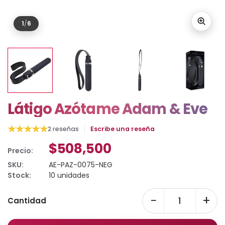
1
/
6
Látigo Azótame Adam & Eve
★
★
★
★
★
2 reseñas
Escribe una reseña
$508,500
Precio:
SKU:
AE-PAZ-0075-NEG
Stock:
10 unidades
−
+
Cantidad