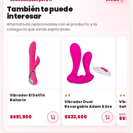
También te puede
interesar
Alternativas relacionadas con el producto y la
categoría que estás explorando.
Vibrador El Delfín
★
★
5
4
Bailarín
Vibrador Dual
Vibrad
Recargable Adam & Eve
Salvaj
$554,90
$681,900
$533,500
$510,