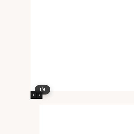
1
/
6
‹
›