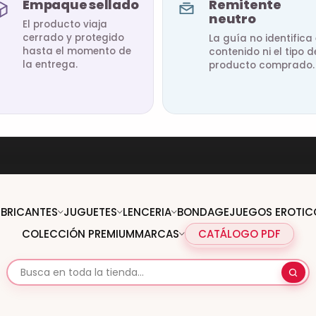
Empaque sellado
Remitente
neutro
El producto viaja
cerrado y protegido
La guía no identifica 
hasta el momento de
contenido ni el tipo d
la entrega.
producto comprado.
UBRICANTES
JUGUETES
LENCERIA
BONDAGE
JUEGOS EROTIC
COLECCIÓN PREMIUM
MARCAS
CATÁLOGO PDF