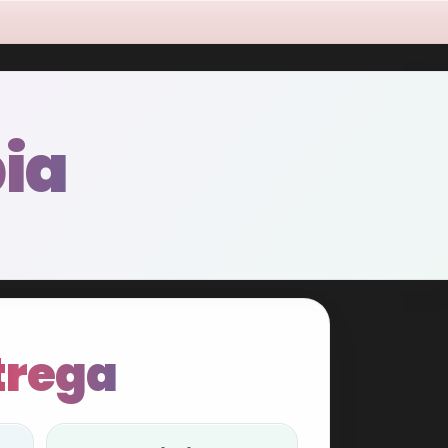
ia
trega