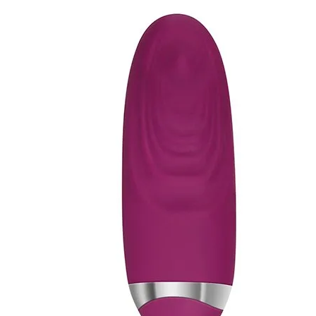
Bala Vibra
Amor
★
★
★
★
☆
5 reseñas
Escr
$370,50
Precio:
SKU:
AE-JVB-7778-VIO
Stock:
10 unidades
Cantidad
AG
−
+
RTURA NACIONAL