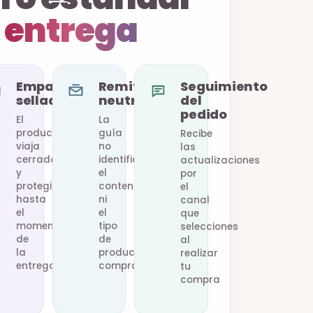
e
entrega
Empaque
Remitente
Seguimiento
sellado
neutro
del
pedido
El
La
producto
guía
Recibe
viaja
no
las
cerrado
identifica
actualizaciones
y
el
por
protegido
contenido
el
hasta
ni
canal
el
el
que
momento
tipo
selecciones
as
de
de
al
la
producto
realizar
entrega.
comprado.
tu
compra
les