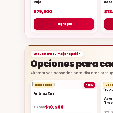
Rojo
sobr
$79,900
$18
＋
Agregar
Encuentra tu mejor opción
Opciones para ca
Alternativas pensadas para distintos presup
Destacado
-16%
Des
Antifaz Ciri
Acei
Trop
$10,500
$12,500
$22,5