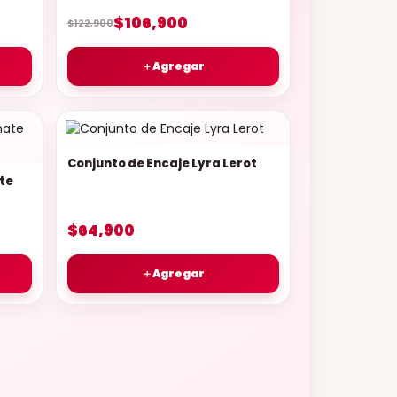
$106,900
$122,900
＋
Agregar
Conjunto de Encaje Lyra Lerot
te
$64,900
＋
Agregar