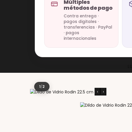
Múltiples
métodos de pago
Contra entrega ·
pagos digitales ·
transferencias · PayPal
· pagos
internacionales
L
1
/
2
‹
›