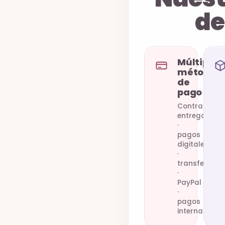
d
Múltiples
métodos
de
pago
Contra
entrega
·
pagos
digitales
·
transferenci
·
PayPal
·
pagos
internaciona