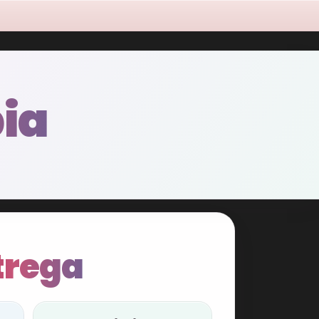
ia
trega