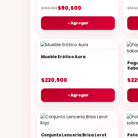
$90,500
$100,900
$103,
＋
Agregar
Mueble Erótico Aura
Pague
Sabo
$220,900
$22
＋
Agregar
Conjunto Lenceria Brisa Lerot
Pote