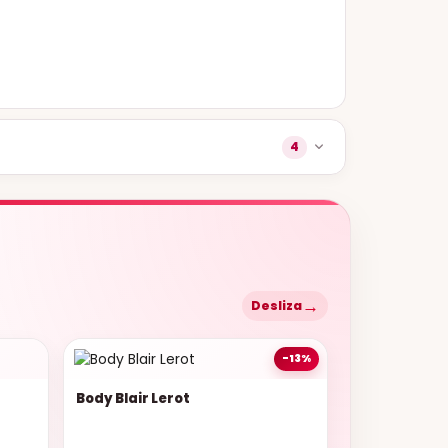
4
→
Desliza
-13%
Body Blair Lerot