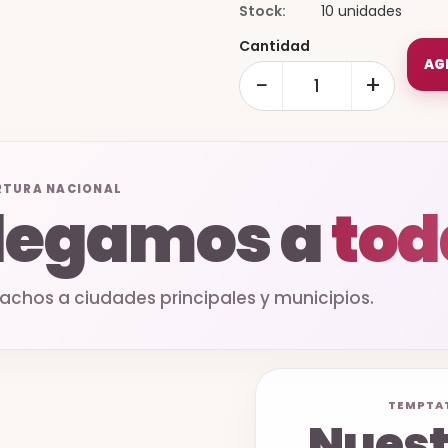
Stock:
10 unidades
Cantidad
AG
−
+
RTURA NACIONAL
legamos a
tod
achos a ciudades principales y municipios.
TEMPTAT
Nuest