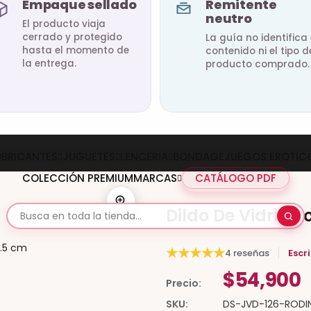
Empaque sellado
Remitente
neutro
El producto viaja
cerrado y protegido
La guía no identifica 
hasta el momento de
contenido ni el tipo d
la entrega.
producto comprado.
UBRICANTES
JUGUETES
LENCERIA
BONDAGE
JUEGOS EROTIC
COLECCIÓN PREMIUM
MARCAS
CATÁLOGO PDF
Dildo De Vidrio 
★
★
★
★
★
4 reseñas
Escr
$54,900
Precio:
SKU:
DS-JVD-126-RODI