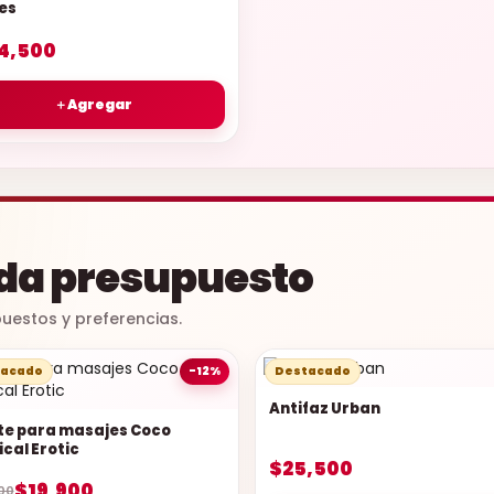
es
4,500
＋
Agregar
da presupuesto
uestos y preferencias.
tacado
-12%
Destacado
Antifaz Urban
te para masajes Coco
ical Erotic
$25,500
$19,900
00