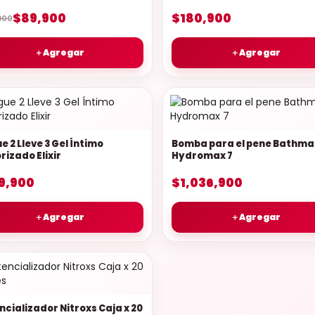
$89,900
$180,900
900
＋
Agregar
＋
Agregar
 2 Lleve 3 Gel Íntimo
Bomba para el pene Bathma
rizado Elixir
Hydromax 7
9,900
$1,036,900
＋
Agregar
＋
Agregar
ncializador Nitroxs Caja x 20