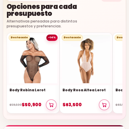
Opciones para cada
presupuesto
Alternativas pensadas para distintos
presupuestos y preferencias.
Destacado
-14%
Destacado
Destac
Body Robina Lerot
Body Rosa Altea Lerot
Body T
$50,900
$63,500
$59,500
$93,500