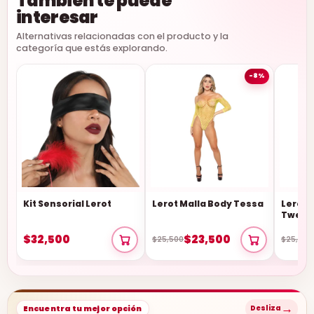
También te puede
interesar
Alternativas relacionadas con el producto y la
categoría que estás explorando.
-8%
Kit Sensorial Lerot
Lerot Malla Body Tessa
Lerot 
Twerl
$32,500
$23,500
$25,500
$25,500
→
Encuentra tu mejor opción
Desliza