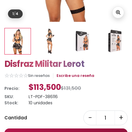
1
/
4
Disfraz Militar Lerot
☆
☆
☆
☆
☆
Sin reseñas
Escribe una reseña
$113,500
$131,500
Precio:
SKU:
LT-PDF-386116
Stock:
10 unidades
−
+
Cantidad