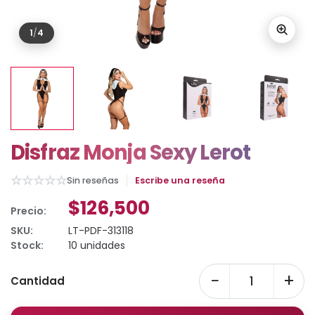
1
/
4
Disfraz Monja Sexy Lerot
☆
☆
☆
☆
☆
Sin reseñas
Escribe una reseña
$126,500
Precio:
SKU:
LT-PDF-313118
Stock:
10 unidades
−
+
Cantidad