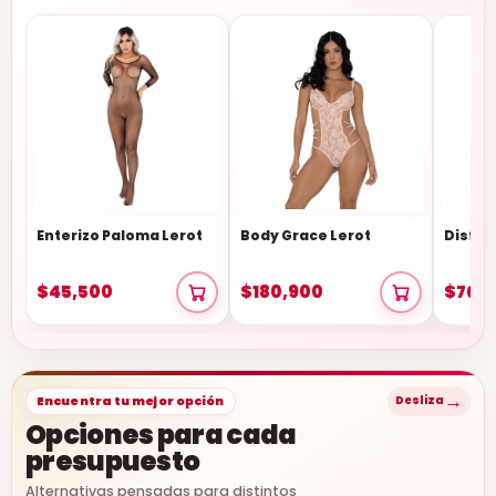
Enterizo Paloma Lerot
Body Grace Lerot
Disfra
$45,500
$180,900
$76,
→
Encuentra tu mejor opción
Desliza
Opciones para cada
presupuesto
Alternativas pensadas para distintos