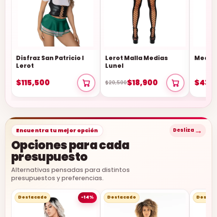
Disfraz San Patricio I
Lerot Malla Medias
Medias
Lerot
Lunel
$115,500
$18,900
$43,
$20,500
→
Encuentra tu mejor opción
Desliza
Opciones para cada
presupuesto
Alternativas pensadas para distintos
presupuestos y preferencias.
Destacado
-14%
Destacado
Destac