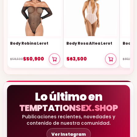
Body Robina Lerot
Body Rosa Altea Lerot
Body T
$50,900
$63,500
$59,500
$93,500
Lo último en
TEMPTATIONSEX.SHOP
Publicaciones recientes, novedades y
contenido de nuestra comunidad.
Ver Instagram