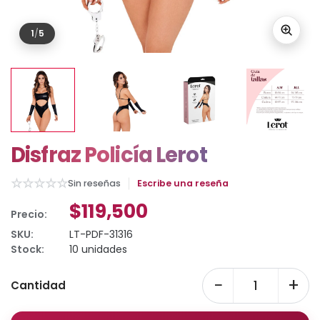
1
/
5
Disfraz Policía Lerot
☆
☆
☆
☆
☆
Sin reseñas
Escribe una reseña
$119,500
Precio:
SKU:
LT-PDF-31316
Stock:
10 unidades
−
+
Cantidad