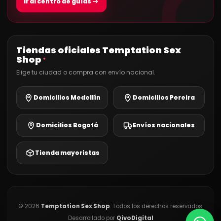
Ir al centro de guías
Tiendas oficiales Temptation Sex
Shop
®
Elige tu ciudad o compra con envío nacional.
Domicilios Medellín
Domicilios Pereira
Domicilios Bogotá
Envíos nacionales
Tienda mayoristas
©
2026
Temptation Sex Shop
. Todos los derechos reservados.
Desarrollado por
QivoDigital