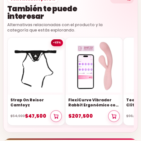
También te puede
interesar
Alternativas relacionadas con el producto y la
categoría que estás explorando.
-13%
Strap On Reisor
FlexiCurve Vibrador
Teesy 
Camtoyz
Rabbit Ergonómico con
Clítor
App Camtoyz
Camto
$47,500
$207,500
$54,900
$96,900