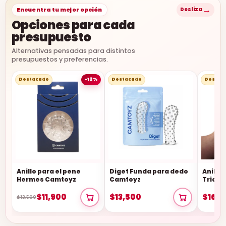
→
Encuentra tu mejor opción
Desliza
Opciones para cada
presupuesto
Alternativas pensadas para distintos
presupuestos y preferencias.
Destacado
-12%
Destacado
Destac
Anillo para el pene
Diget Funda para dedo
Anillos
Hermes Camtoyz
Camtoyz
Triden
$11,900
$13,500
$16,5
$13,500