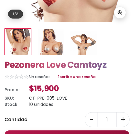
1
/
3
Pezonera Love Camtoyz
☆
☆
☆
☆
☆
Sin reseñas
Escribe una reseña
$15,900
Precio:
SKU:
CT-PPE-005-LOVE
Stock:
10 unidades
−
+
Cantidad